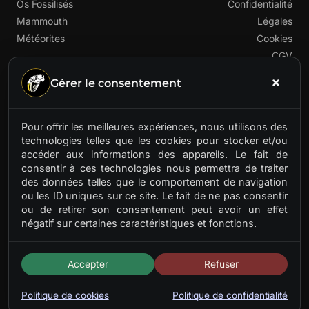
Os Fossilisés
Confidentialité
Mammouth
Légales
Météorites
Cookies
CGV
Gérer le consentement
Pour offrir les meilleures expériences, nous utilisons des
technologies telles que les cookies pour stocker et/ou
accéder aux informations des appareils. Le fait de
Premier fournisseur français de matières préhistoriques
consentir à ces technologies nous permettra de traiter
rares. Ivoire de mammouth, os fossilisés, météorites.
des données telles que le comportement de navigation
Des trésors anciens pour artisans d'aujourd'hui.
ou les ID uniques sur ce site. Le fait de ne pas consentir
ou de retirer son consentement peut avoir un effet
négatif sur certaines caractéristiques et fonctions.
Accepter
Refuser
Politique de cookies
Politique de confidentialité
© 2026 Stone & Bone. Tous droits réservés.