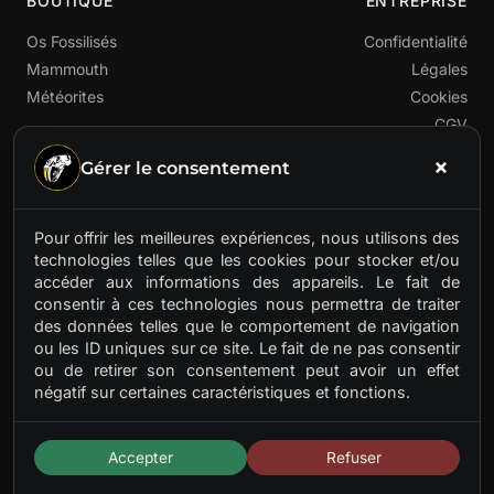
BOUTIQUE
ENTREPRISE
Os Fossilisés
Confidentialité
Mammouth
Légales
Météorites
Cookies
CGV
Gérer le consentement
Pour offrir les meilleures expériences, nous utilisons des
technologies telles que les cookies pour stocker et/ou
accéder aux informations des appareils. Le fait de
Premier fournisseur français de matières préhistoriques
consentir à ces technologies nous permettra de traiter
rares. Ivoire de mammouth, os fossilisés, météorites.
des données telles que le comportement de navigation
Des trésors anciens pour artisans d'aujourd'hui.
ou les ID uniques sur ce site. Le fait de ne pas consentir
ou de retirer son consentement peut avoir un effet
négatif sur certaines caractéristiques et fonctions.
Accepter
Refuser