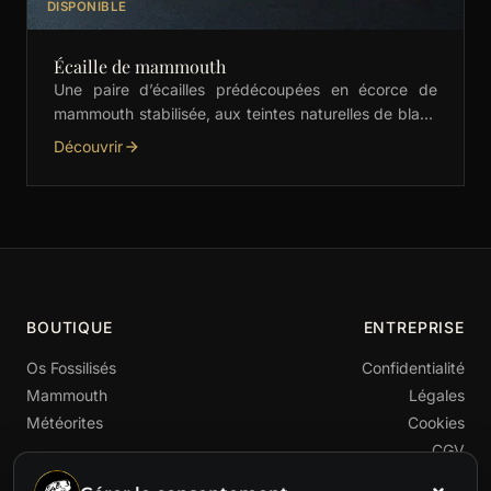
DISPONIBLE
Écaille de mammouth
Une paire d’écailles prédécoupées en écorce de
mammouth stabilisée, aux teintes naturelles de blanc
et crème. Idéales pour les manches de couteaux,
Découvrir
bijoux et …
BOUTIQUE
ENTREPRISE
Os Fossilisés
Confidentialité
Mammouth
Légales
Météorites
Cookies
CGV