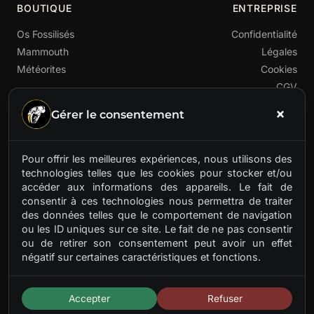
BOUTIQUE
ENTREPRISE
Os Fossilisés
Confidentialité
Mammouth
Légales
Météorites
Cookies
CGV
Gérer le consentement
Pour offrir les meilleures expériences, nous utilisons des
technologies telles que les cookies pour stocker et/ou
accéder aux informations des appareils. Le fait de
Premier fournisseur français de matières préhistoriques
consentir à ces technologies nous permettra de traiter
rares. Ivoire de mammouth, os fossilisés, météorites.
des données telles que le comportement de navigation
Des trésors anciens pour artisans d'aujourd'hui.
ou les ID uniques sur ce site. Le fait de ne pas consentir
ou de retirer son consentement peut avoir un effet
négatif sur certaines caractéristiques et fonctions.
Accepter
Refuser