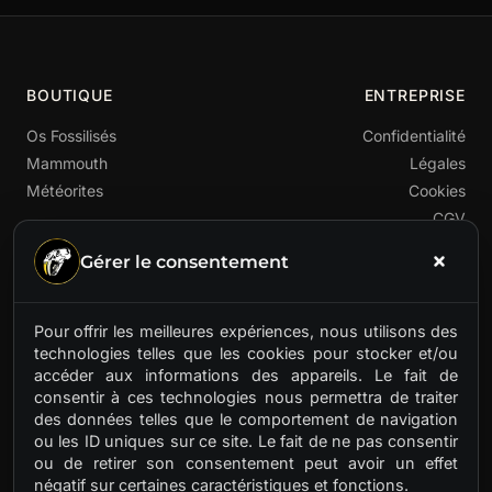
BOUTIQUE
ENTREPRISE
Os Fossilisés
Confidentialité
Mammouth
Légales
Météorites
Cookies
CGV
Gérer le consentement
Pour offrir les meilleures expériences, nous utilisons des
technologies telles que les cookies pour stocker et/ou
accéder aux informations des appareils. Le fait de
Premier fournisseur français de matières préhistoriques
consentir à ces technologies nous permettra de traiter
rares. Ivoire de mammouth, os fossilisés, météorites.
des données telles que le comportement de navigation
Des trésors anciens pour artisans d'aujourd'hui.
ou les ID uniques sur ce site. Le fait de ne pas consentir
ou de retirer son consentement peut avoir un effet
négatif sur certaines caractéristiques et fonctions.