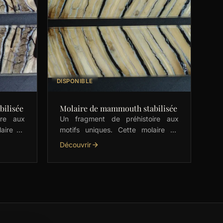
DISPONIBLE
ilisée
Molaire de mammouth stabilisée
ire aux
Un fragment de préhistoire aux
laire de
motifs uniques. Cette molaire de
vec ses
mammouth stabilisée, avec ses
Découvrir
 idéale
zébrures crème et noires, est idéale
ux, …
pour les manches de …