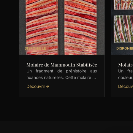
DISPONIBLE
DISPONI
Molaire de Mammouth Stabilisée
Molair
Un fragment de préhistoire aux
Un fra
nuances naturelles. Cette molaire de
couleur
mammouth stabilisée, avec ses
mammou
Découvrir
Découvr
dégradés subtils de vert, est idéale
nuance
pour les manches de …
est idé