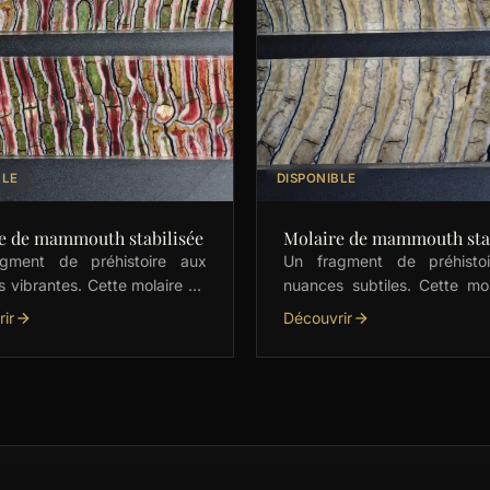
BLE
DISPONIBLE
e de mammouth stabilisée
Molaire de mammouth stab
gment de préhistoire aux
Un fragment de préhisto
s vibrantes. Cette molaire de
nuances subtiles. Cette mo
th stabilisée, avec ses
mammouth stabilisée, a
ir
Découvrir
s de vert, rouge et orange,
motifs crème élégants, est
ale pour les …
pour les manches de coutea