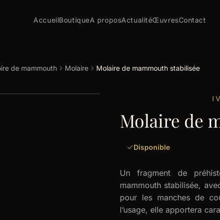
Accueil
Boutique
A propos
Actualité
Œuvres
Contact
oire de mammouth
Molaire
Molaire de mammouth stabilisée
I
Molaire de 
Disponible
Un fragment de préhist
mammouth stabilisée, avec 
pour les manches de cout
l’usage, elle apportera cara