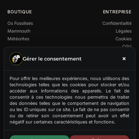
BOUTIQUE
ENTREPRISE
Os Fossilisés
Confidentialité
Mammouth
Légales
Météorites
Cookies
CGV
Gérer le consentement
Pour offrir les meilleures expériences, nous utilisons des
technologies telles que les cookies pour stocker et/ou
accéder aux informations des appareils. Le fait de
Premier fournisseur français de matières préhistoriques
consentir à ces technologies nous permettra de traiter
rares. Ivoire de mammouth, os fossilisés, météorites.
des données telles que le comportement de navigation
Des trésors anciens pour artisans d'aujourd'hui.
ou les ID uniques sur ce site. Le fait de ne pas consentir
ou de retirer son consentement peut avoir un effet
négatif sur certaines caractéristiques et fonctions.