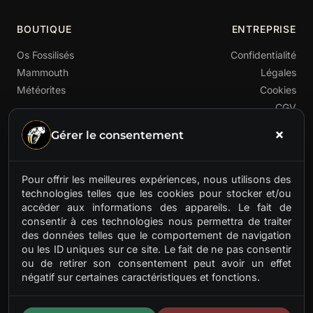
BOUTIQUE
ENTREPRISE
Os Fossilisés
Confidentialité
Mammouth
Légales
Météorites
Cookies
CGV
Gérer le consentement
Pour offrir les meilleures expériences, nous utilisons des
technologies telles que les cookies pour stocker et/ou
accéder aux informations des appareils. Le fait de
Premier fournisseur français de matières préhistoriques
consentir à ces technologies nous permettra de traiter
rares. Ivoire de mammouth, os fossilisés, météorites.
des données telles que le comportement de navigation
Des trésors anciens pour artisans d'aujourd'hui.
ou les ID uniques sur ce site. Le fait de ne pas consentir
ou de retirer son consentement peut avoir un effet
négatif sur certaines caractéristiques et fonctions.