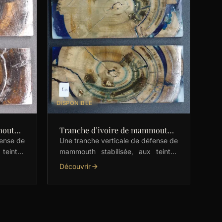
DISPONIBLE
mouth
Tranche d’ivoire de mammouth
stabilisés
fense de
Une tranche verticale de défense de
teintes
mammouth stabilisée, aux teintes
te pour
brunes avec des touches naturelles
Découvrir
e à être
de bleu. Parfaite pour les couteliers,
elle est prête …