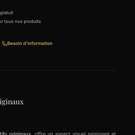
gratuit
our tous nos produits
Besoin d'information
iginaux
ifs originaux
, offre un aspect visuel saisissant et