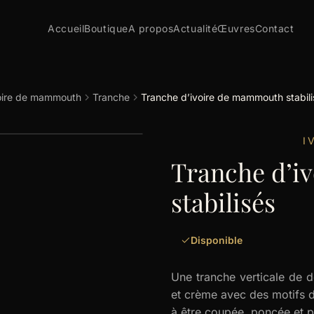
Accueil
Boutique
A propos
Actualité
Œuvres
Contact
oire de mammouth
Tranche
Tranche d’ivoire de mammouth stabili
I
Tranche d’i
stabilisés
Disponible
Une tranche verticale de 
et crème avec des motifs dis
à être coupée, poncée et p