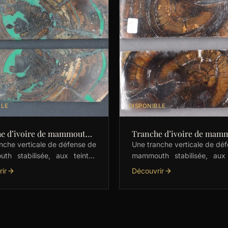
BLE
DISPONIBLE
e d’ivoire de mammouth
Tranche d’ivoire de mam
sés
stabilisés
nche verticale de défense de
Une tranche verticale de dé
th stabilisée, aux teintes
mammouth stabilisée, aux 
les marron avec une subtile
marron très sombre. Parfai
ir
Découvrir
tation de vert et jaune.
les couteliers, elle est prêt
e pour les couteliers, …
coupée, poncée …