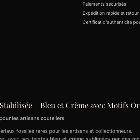
Paiements sécurisés
Expédition rapide et retour 
Certificat d'authenticité p
abilisée – Bleu et Crème avec Motifs Or
our les artisans couteliers
riaux fossiles rares pour les artisans et collectionneurs.
ée
, avec ses
teintes bleu et crème sublimées par des mot