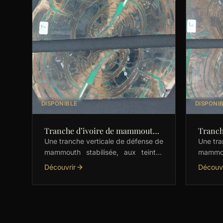
DISPONIBLE
DISPONI
Tranche d’ivoire de mammouth
Tranch
stabilisés
stabili
Une tranche verticale de défense de
Une tra
mammouth stabilisée, aux teintes
mammou
naturelles marron avec une subtile
naturel
Découvrir
Découvr
incrustation de vert. Parfaite pour
incrus
les couteliers, elle est …
Parfait