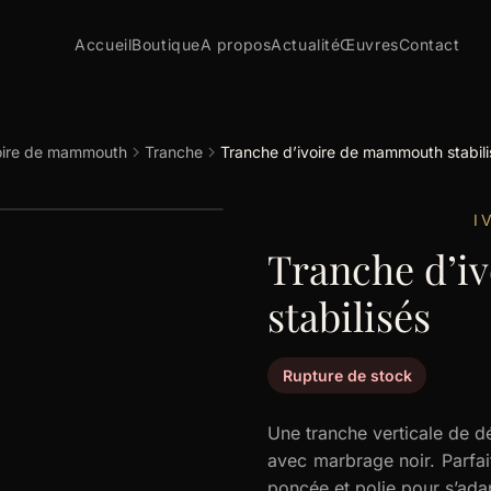
Accueil
Boutique
A propos
Actualité
Œuvres
Contact
oire de mammouth
Tranche
Tranche d’ivoire de mammouth stabili
I
Tranche d’i
stabilisés
Rupture de stock
Une tranche verticale de d
avec marbrage noir. Parfait
poncée et polie pour s’ada