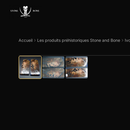
Accueil
Les produits préhistoriques Stone and Bone
Iv