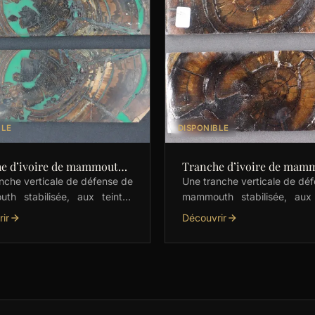
BLE
DISPONIBLE
e d’ivoire de mammouth
Tranche d’ivoire de mam
sés
stabilisés
nche verticale de défense de
Une tranche verticale de dé
th stabilisée, aux teintes
mammouth stabilisée, aux 
les marron avec une subtile
marron très sombre. Parfai
ir
Découvrir
tation de vert et jaune.
les couteliers, elle est prêt
e pour les couteliers, …
coupée, poncée …