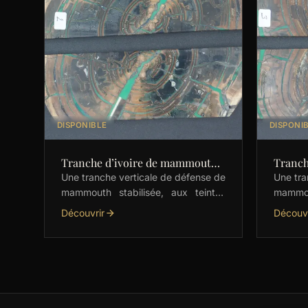
DISPONIBLE
DISPONI
Tranche d’ivoire de mammouth
Tranch
stabilisés
stabili
Une tranche verticale de défense de
Une tra
mammouth stabilisée, aux teintes
mammou
naturelles marron avec une subtile
naturel
Découvrir
Découvr
incrustation de vert. Parfaite pour
incrus
les couteliers, elle est …
Parfait