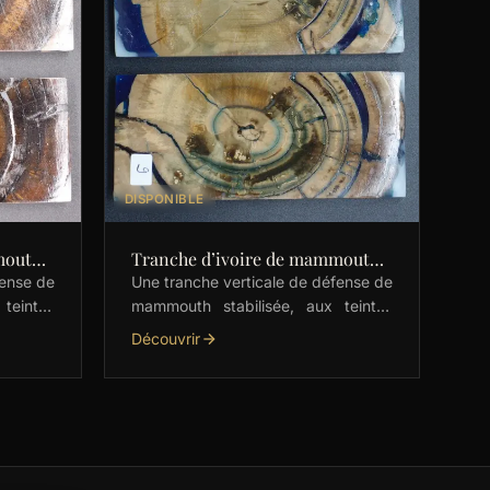
DISPONIBLE
mouth
Tranche d’ivoire de mammouth
stabilisés
fense de
Une tranche verticale de défense de
teintes
mammouth stabilisée, aux teintes
te pour
brunes avec des touches naturelles
Découvrir
e à être
de bleu. Parfaite pour les couteliers,
elle est prête …