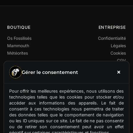
BOUTIQUE
ENTREPRISE
Os Fossilisés
Confidentialité
Mammouth
Légales
Météorites
Cookies
CGV
Gérer le consentement
Pour offrir les meilleures expériences, nous utilisons des
technologies telles que les cookies pour stocker et/ou
accéder aux informations des appareils. Le fait de
Premier fournisseur français de matières préhistoriques
consentir à ces technologies nous permettra de traiter
rares. Ivoire de mammouth, os fossilisés, météorites.
des données telles que le comportement de navigation
Des trésors anciens pour artisans d'aujourd'hui.
ou les ID uniques sur ce site. Le fait de ne pas consentir
ou de retirer son consentement peut avoir un effet
négatif sur certaines caractéristiques et fonctions.